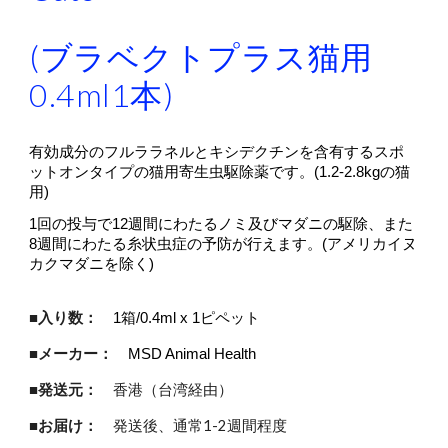
(ブラベクトプラス猫用
0.4ml1本)
有効成分のフルララネルとキシデクチンを含有するスポ
ットオンタイプの猫用寄生虫駆除薬です。(1.2-2.8kgの猫
用)
1回の投与で12週間にわたるノミ及びマダニの駆除、また
8週間にわたる糸状虫症の予防が行えます。(アメリカイヌ
カクマダニを除く)
■入り数：
1箱/0.4ml x 1ピペット
■メーカー：
MSD Animal Health
■発送元：
香港（台湾経由）
■お届け：
発送後、通常1-2週間程度