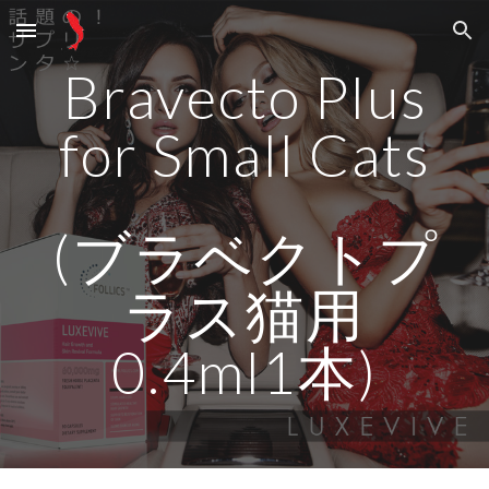
Skip to main content
Skip to navigation
Bravecto Plus
for Small Cats
(ブラベクトプ
ラス猫用
0.4ml1本)