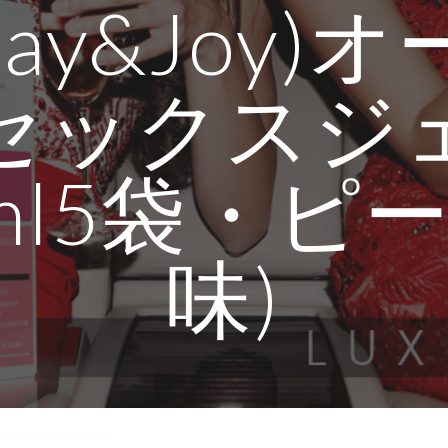
Play&Joy)
セックスジ
ml5袋・ピ
味)