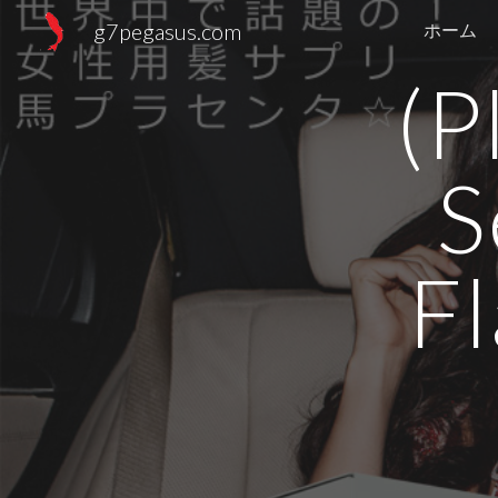
g7pegasus.com
ホーム
Sk
(P
S
Fl