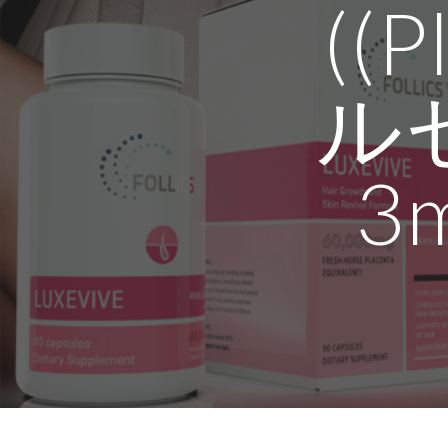
((
ル
3