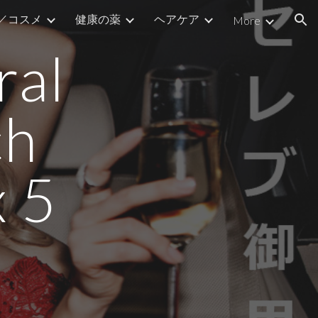
／コスメ
健康の薬
ヘアケア
More
ion
ral
ch
x 5