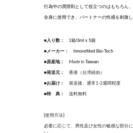
行為中の潤滑剤として役立つのはもちろん
全身に使用でき、パートナーの性感を刺激
■入り数：
1箱/3ml x 5袋
■メーカー：
InnoveMed Bio-Tech
■原産地：
Made in
Taiwan
■発送元：
香港（台湾経由）
■お届け：
発送後、通常1-2週間程度
■特 典：
送料無料
[使用方法]
必要に応じて、男性及び女性の敏感な部分
い。