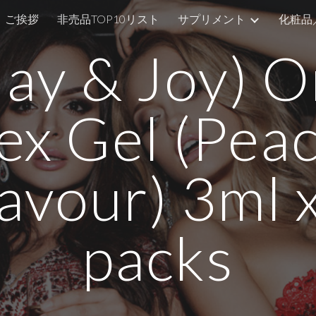
ご挨拶
非売品TOP10リスト
サプリメント
化粧品
ip to main content
Skip to navigat
lay & Joy) O
ex Gel (Pea
avour) 3ml 
packs