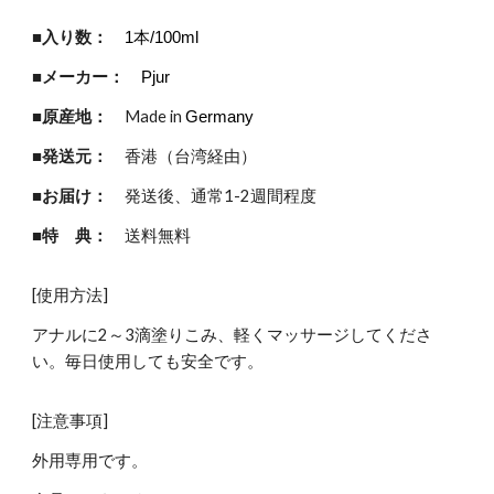
■入り数：
1本/100ml
■メーカー：
Pjur
■原産地：
Made in
Germany
■発送元：
香港
（台湾経由）
■お届け：
発送後、通常
1
-
2
週間程度
■特 典：
送料無料
[使用方法]
アナルに2～3滴塗りこみ、軽くマッサージしてくださ
い。毎日使用しても安全です。
[注意事項]
外用専用です。