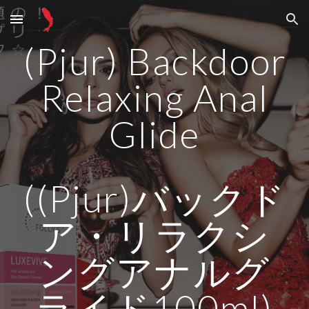
Skip to main content
Skip to navigation
(Pjur) Backdoor
Relaxing Anal
Glide
((Pjur)バックド
ア・リラクシ
ングアナルグ
ライド100ml)