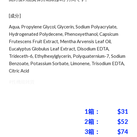
[成分]
Aqua, Propylene Glycol, Glycerin, Sodium Polyacrylate,
Hydrogenated Polydecene, Phenoxyethanol, Capsicum
Frutescens Fruit Extract, Mentha Arvensis Leaf Oil,
Eucalyptus Globulus Leaf Extract, Disodium EDTA,
Trideceth-6, Ethylhexylglycerin, Polyquaternium-7, Sodium
Benzoate, Potassium Sorbate, Limonene, Trisodium EDTA,
Citric Acid
#性機能雑貨
1箱：
$
31
2箱：
$
52
3箱：
$
74