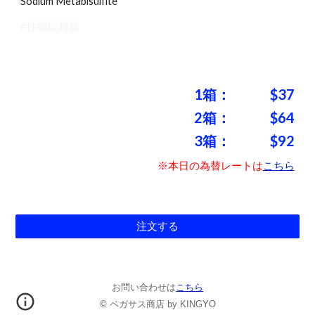
Sodium Metabisulfite
#性機能雑貨
1箱：
$
37
2箱：
$
64
3箱：
$
92
※本日の為替レートは
こちら
注文する
お問い合わせは
こちら
© ペガサス商店 by KINGYO