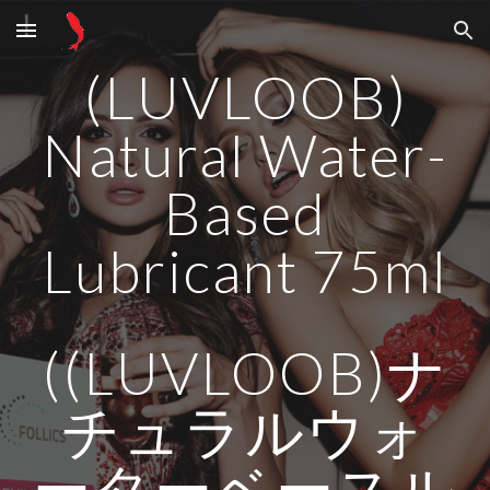
Skip to main content
Skip to navigation
(LUVLOOB)
Natural Water-
Based
Lubricant 75ml
((LUVLOOB)ナ
チュラルウォ
ーターベースル